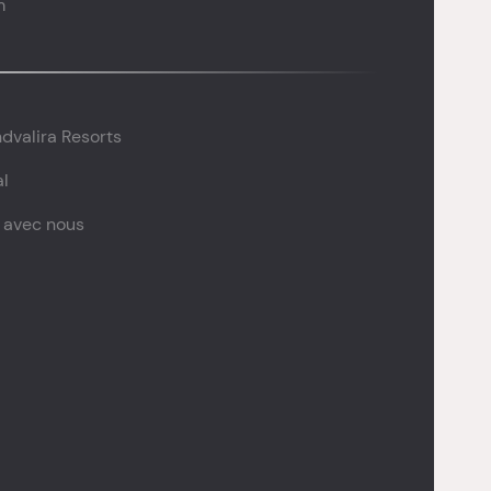
m
dvalira Resorts
al
z avec nous