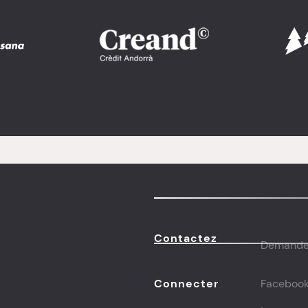
Image
Image
Contactez
Demande d
Connecter
Faceboo