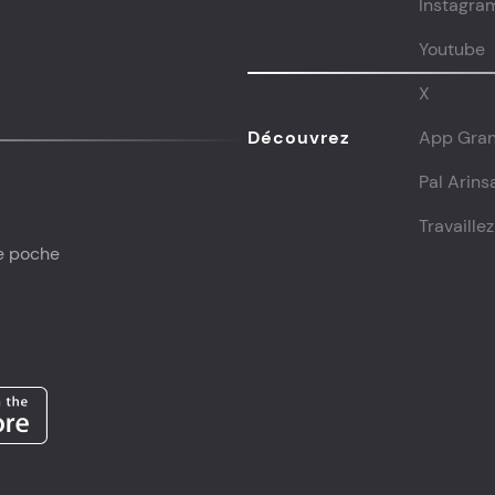
Instagra
Youtube
X
Découvrez
App Gran
Pal Arins
Travaille
e poche