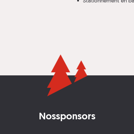
Stationnement en bat
Nos
sponsors