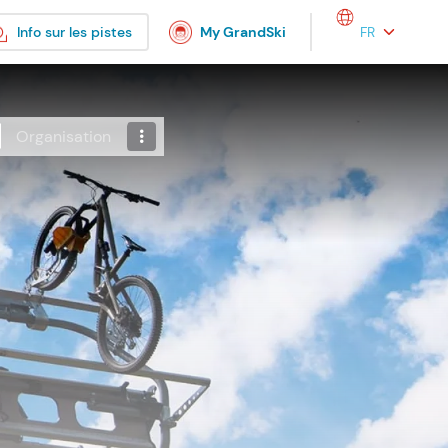
Select your lang
Info sur les pistes
My GrandSki
Organisation