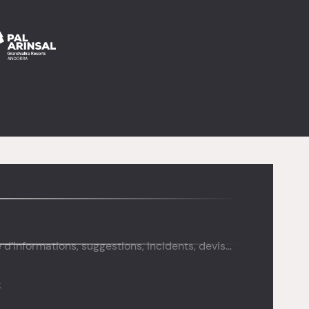
’informations, suggestions, incidents, devis...
k