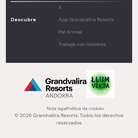
X
Descubre
App Grandvalira Resorts
Pal Arinsal
Trabaja con nosotros
Menú "legal" PA
Nota legal
Política de cookies
© 2026 Grandvalira Resorts. Todos los derechos
reservados