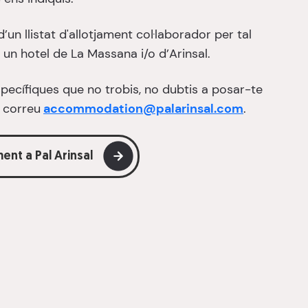
’un llistat d'allotjament col·laborador per tal
 un hotel de La Massana i/o d’Arinsal.
pecífiques que no trobis, no dubtis a posar-te
 correu
accommodation@palarinsal.com
.
ent a Pal Arinsal