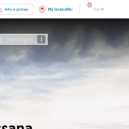
Select your language
Info a pistes
My GrandSki
Organització