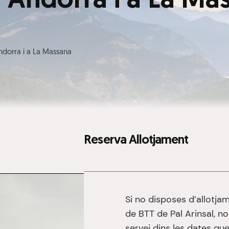
a Andorra i a La Ma
Andorra i a La Massana
Reserva Allotjament
Si no disposes d’allotja
de BTT de Pal Arinsal, n
servei dins les dates que