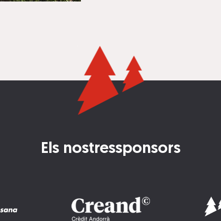
Els nostres
sponsors
Imatge
Imatge