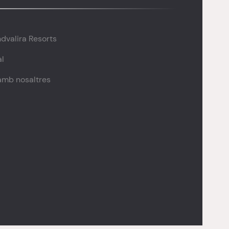
dvalira Resorts
al
amb nosaltres