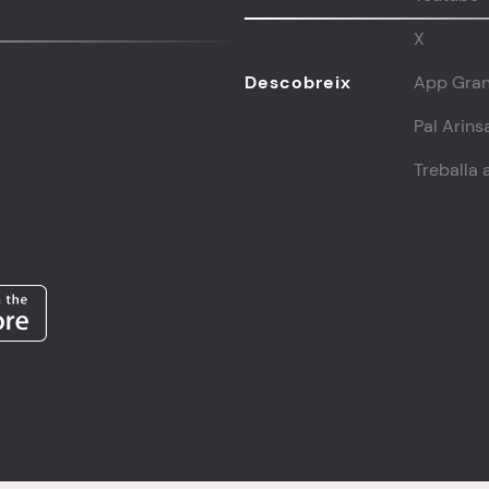
X
Descobreix
App Gran
Pal Arins
Treballa 