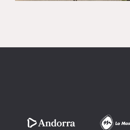
Imatge
Imatge