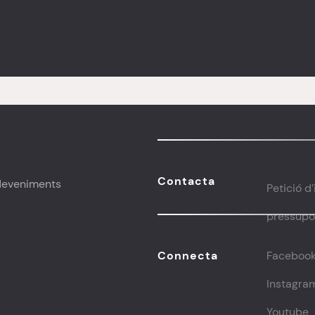
Contacta
sdeveniments
Petició d
pressupos
Connecta
Faceboo
Instagra
Youtube