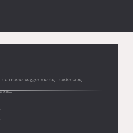
’informació, suggeriments, incidències,
tos...
k
m