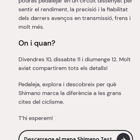
podràs pedalejar en un circuit dissenyat per
sentir el rendiment, la precisió i la fiabilitat
dels darrers avenços en transmissió, frens i
molt més.
On i quan?
Divendres 10, dissabte 11 i diumenge 12. Molt
aviat compartirem tots els detalls!
Pedaleja, explora i descobreix per què
Shimano marca la diferència a les grans
cites del ciclisme.
T’hi esperem!
Descarrega el mapa Shimano Test