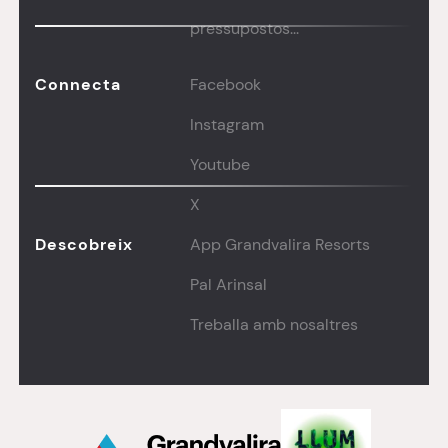
pressupostos...
Connecta
Facebook
Instagram
Youtube
X
Descobreix
App Grandvalira Resorts
Pal Arinsal
Treballa amb nosaltres