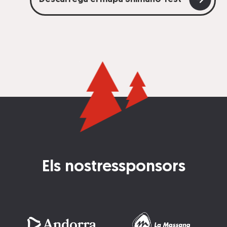
Els nostres
sponsors
Imatge
Imatge