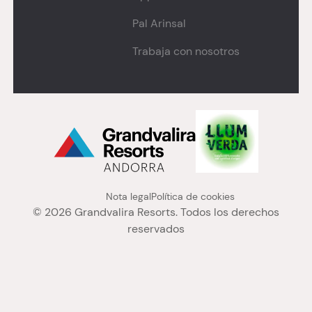
Pal Arinsal
Trabaja con nosotros
Menú "legal" PA
Nota legal
Política de cookies
© 2026 Grandvalira Resorts. Todos los derechos
reservados