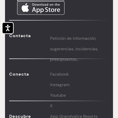
Accesibilidad
Contacta
Petición de información,
sugerencias, incidencias,
presupuestos...
Conecta
Facebook
Instagram
Youtube
X
Descubre
App Grandvalira Resorts