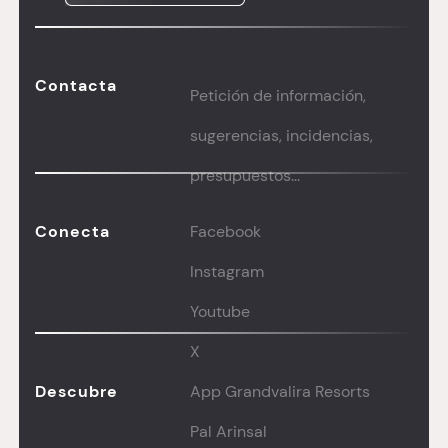
Contacta
Petición de información,
sugerencias, incidencias,
presupuestos...
Conecta
Facebook
Instagram
Youtube
X
Descubre
App Grandvalira Resorts
Pal Arinsal