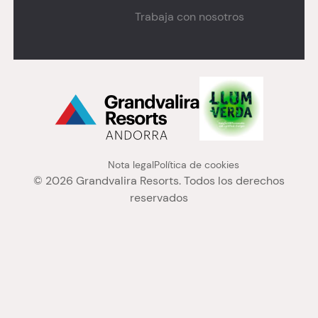
Trabaja con nosotros
Menú "legal" PA
Nota legal
Política de cookies
© 2026 Grandvalira Resorts. Todos los derechos
reservados