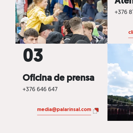
Aten
de
accesibilidad.
+376 8
c
3
Oficina de prensa
+376 646 647
media@palarinsal.com