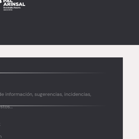
de información, sugerencias, incidencias,
tos...
k
m