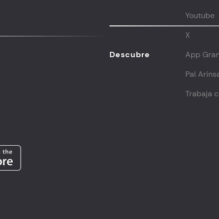
Youtube
X
Descubre
App Gran
Pal Arins
Trabaja 