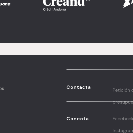
Contacta
os
Petición 
presupues
Conecta
Faceboo
Instagra