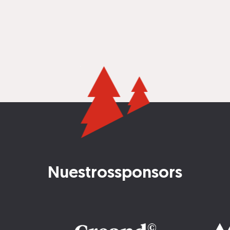
Nuestros
sponsors
Imatge
Imatge