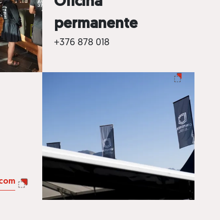
Oficina
permanente
+376 878 018
infoworldcup@palarinsal.com
.com