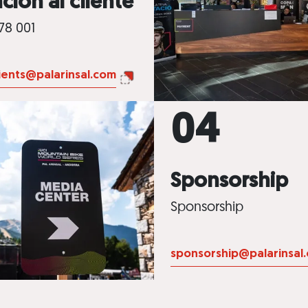
ción al cliente
78 001
lients@palarinsal.com
4
Sponsorship
Sponsorship
sponsorship@palarinsal