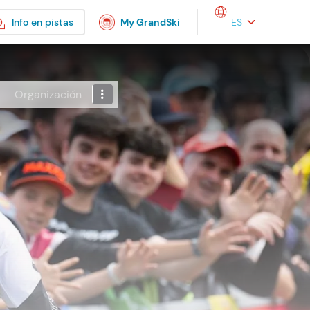
Select your languag
Info en pistas
My GrandSki
Organización