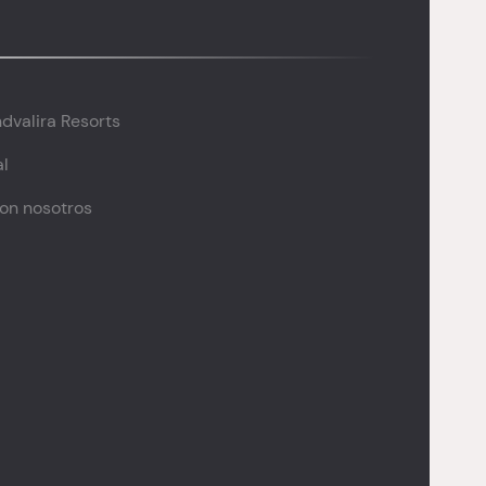
dvalira Resorts
al
con nosotros